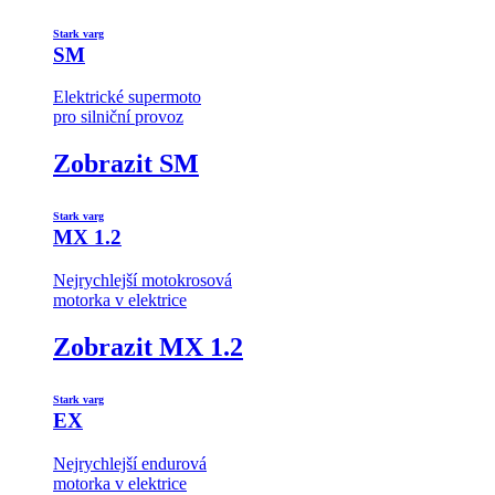
Stark varg
SM
Elektrické supermoto
pro silniční provoz
Zobrazit SM
Stark varg
MX 1.2
Nejrychlejší motokrosová
motorka v elektrice
Zobrazit MX 1.2
Stark varg
EX
Nejrychlejší endurová
motorka v elektrice