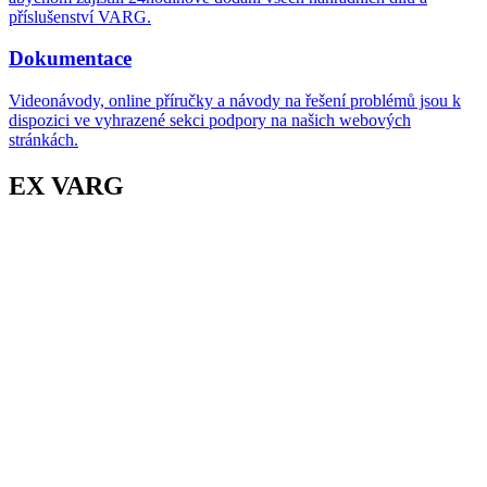
příslušenství VARG.
Dokumentace
Videonávody, online příručky a návody na řešení problémů jsou k
dispozici ve vyhrazené sekci podpory na našich webových
stránkách.
EX VARG