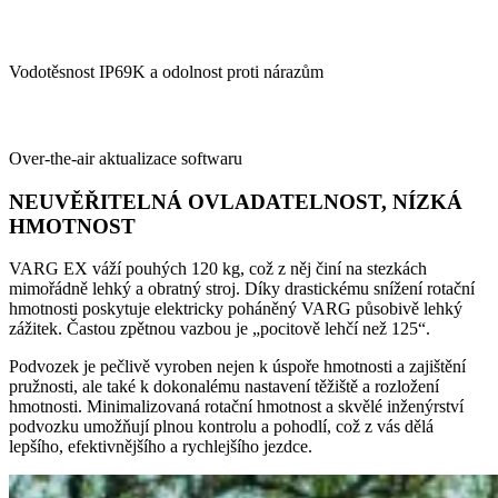
Vodotěsnost IP69K a odolnost proti nárazům
Over-the-air aktualizace softwaru
NEUVĚŘITELNÁ OVLADATELNOST, NÍZKÁ
HMOTNOST
VARG EX váží pouhých 120 kg, což z něj činí na stezkách
mimořádně lehký a obratný stroj. Díky drastickému snížení rotační
hmotnosti poskytuje elektricky poháněný VARG působivě lehký
zážitek. Častou zpětnou vazbou je „pocitově lehčí než 125“.
Podvozek je pečlivě vyroben nejen k úspoře hmotnosti a zajištění
pružnosti, ale také k dokonalému nastavení těžiště a rozložení
hmotnosti. Minimalizovaná rotační hmotnost a skvělé inženýrství
podvozku umožňují plnou kontrolu a pohodlí, což z vás dělá
lepšího, efektivnějšího a rychlejšího jezdce.