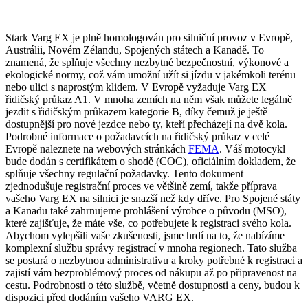
Stark Varg EX je plně homologován pro silniční provoz v Evropě,
Austrálii, Novém Zélandu, Spojených státech a Kanadě. To
znamená, že splňuje všechny nezbytné bezpečnostní, výkonové a
ekologické normy, což vám umožní užít si jízdu v jakémkoli terénu
nebo ulici s naprostým klidem. V Evropě vyžaduje Varg EX
řidičský průkaz A1. V mnoha zemích na něm však můžete legálně
jezdit s řidičským průkazem kategorie B, díky čemuž je ještě
dostupnější pro nové jezdce nebo ty, kteří přecházejí na dvě kola.
Podrobné informace o požadavcích na řidičský průkaz v celé
Evropě naleznete na webových stránkách
FEMA
. Váš motocykl
bude dodán s certifikátem o shodě (COC), oficiálním dokladem, že
splňuje všechny regulační požadavky. Tento dokument
zjednodušuje registrační proces ve většině zemí, takže příprava
vašeho Varg EX na silnici je snazší než kdy dříve. Pro Spojené státy
a Kanadu také zahrnujeme prohlášení výrobce o původu (MSO),
které zajišťuje, že máte vše, co potřebujete k registraci svého kola.
Abychom vylepšili vaše zkušenosti, jsme hrdí na to, že nabízíme
komplexní službu správy registrací v mnoha regionech. Tato služba
se postará o nezbytnou administrativu a kroky potřebné k registraci a
zajistí vám bezproblémový proces od nákupu až po připravenost na
cestu. Podrobnosti o této službě, včetně dostupnosti a ceny, budou k
dispozici před dodáním vašeho VARG EX.