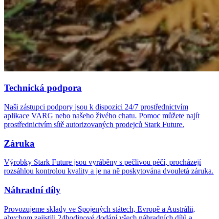
Technická podpora
Naši zástupci podpory jsou k dispozici 24/7 prostřednictvím
aplikace VARG nebo našeho živého chatu. Pomoc můžete najít
prostřednictvím sítě autorizovaných prodejců Stark Future.
Záruka
Výrobky Stark Future jsou vyráběny s pečlivou péčí, procházejí
rozsáhlou kontrolou kvality a je na ně poskytována dvouletá záruka.
Náhradní díly
Provozujeme sklady ve Spojených státech, Evropě a Austrálii,
abychom zajistili 24hodinové dodání všech náhradních dílů a