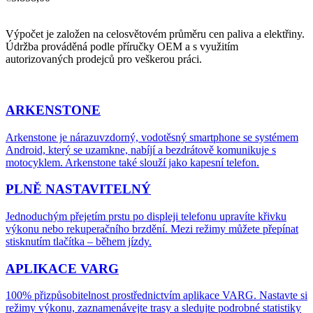
Výpočet je založen na celosvětovém průměru cen paliva a elektřiny.
Údržba prováděná podle příručky OEM a s využitím
autorizovaných prodejců pro veškerou práci.
ARKENSTONE
Arkenstone je nárazuvzdorný, vodotěsný smartphone se systémem
Android, který se uzamkne, nabíjí a bezdrátově komunikuje s
motocyklem. Arkenstone také slouží jako kapesní telefon.
PLNĚ NASTAVITELNÝ
Jednoduchým přejetím prstu po displeji telefonu upravíte křivku
výkonu nebo rekuperačního brzdění. Mezi režimy můžete přepínat
stisknutím tlačítka – během jízdy.
APLIKACE VARG
100% přizpůsobitelnost prostřednictvím aplikace VARG. Nastavte si
režimy výkonu, zaznamenávejte trasy a sledujte podrobné statistiky