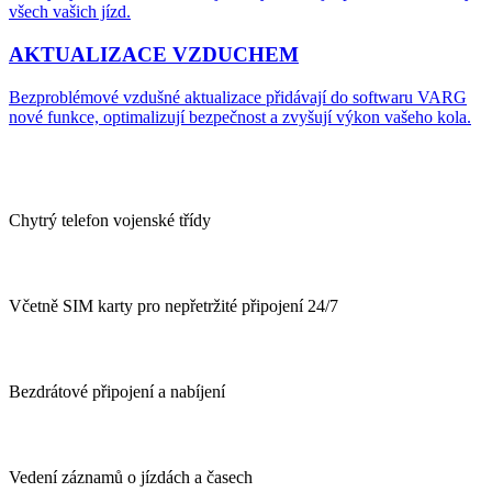
všech vašich jízd.
AKTUALIZACE VZDUCHEM
Bezproblémové vzdušné aktualizace přidávají do softwaru VARG
nové funkce, optimalizují bezpečnost a zvyšují výkon vašeho kola.
Chytrý telefon vojenské třídy
Včetně SIM karty pro nepřetržité připojení 24/7
Bezdrátové připojení a nabíjení
Vedení záznamů o jízdách a časech