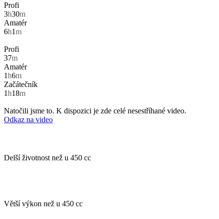
Profi
3
h
30
m
Amatér
6
h
1
m
Profi
37
m
Amatér
1
h
6
m
Začátečník
1
h
18
m
Natočili jsme to. K dispozici je zde celé nesestříhané video.
Odkaz na video
Delší životnost než u 450 cc
Větší výkon než u 450 cc