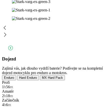
Dojezd
Zajímá vás, jak dlouho vydrží baterie? Podívejte se na kompletní
dojezd motocyklu pro enduro a motokros.
Enduro
Hard Enduro
MX Hard Pack
Profi
1
h
56
m
Amatér
2
h
18
m
Začátečník
4
h
6
m