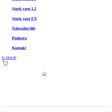
Stark varg 1.2
Stark varg EX
Náhradní díly
Podpora
Kontakt
E-SHOP
80 HP
120 KG
Výkon
Hmotnost
1036 NM
až 6 hodin
Točivý moment
Doba jízdy
2 hodiny
2 roky
Doba nabíjení
Záruka