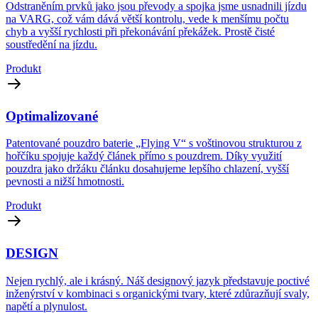
Odstraněním prvků jako jsou převody a spojka jsme usnadnili jízdu
na VARG, což vám dává větší kontrolu, vede k menšímu počtu
chyb a vyšší rychlosti při překonávání překážek. Prostě čisté
soustředění na jízdu.
Produkt
Optimalizované
Patentované pouzdro baterie „Flying V“ s voštinovou strukturou z
hořčíku spojuje každý článek přímo s pouzdrem. Díky využití
pouzdra jako držáku článku dosahujeme lepšího chlazení, vyšší
pevnosti a nižší hmotnosti.
Produkt
DESIGN
Nejen rychlý, ale i krásný. Náš designový jazyk představuje poctivé
inženýrství v kombinaci s organickými tvary, které zdůrazňují svaly,
napětí a plynulost.