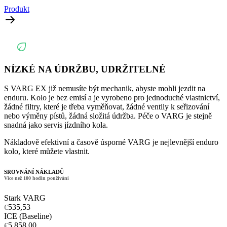
Produkt
NÍZKÉ NA ÚDRŽBU, UDRŽITELNÉ
S VARG EX již nemusíte být mechanik, abyste mohli jezdit na
enduru. Kolo je bez emisí a je vyrobeno pro jednoduché vlastnictví,
žádné filtry, které je třeba vyměňovat, žádné ventily k seřizování
nebo výměny pístů, žádná složitá údržba. Péče o VARG je stejně
snadná jako servis jízdního kola.
Nákladově efektivní a časově úsporné VARG je nejlevnější enduro
kolo, které můžete vlastnit.
SROVNÁNÍ NÁKLADŮ
Více než 100 hodin používání
Stark VARG
535,53
€
ICE (Baseline)
5.858,00
€