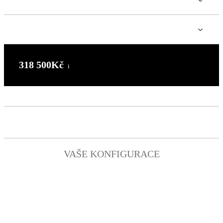
TITANOVÉ STUPAČKY
TITANOVÉ ŠROUBY
318 500
Kč
i
POPTÁVKA MOTOCYKLU
VAŠE KONFIGURACE
Stark Varg EX
318 500
Kč
i