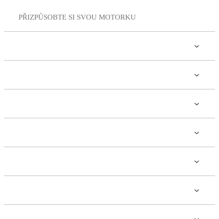
STARK VARG EX
PŘIZPŮSOBTE SI SVOU MOTORKU
BARVA
VÝKON
ZADNÍ BRZDA
ZAVĚŠENÍ
PNEUMATIKY
CHRÁNIČ PŘEDNÍHO DISKU