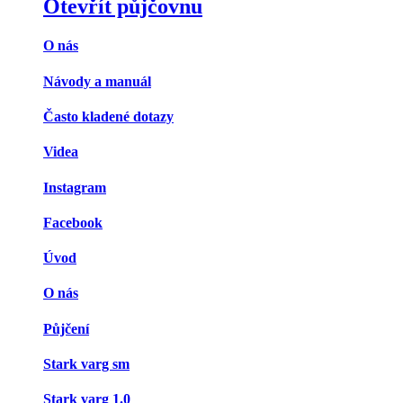
Otevřít půjčovnu
O nás
Návody a manuál
Často kladené dotazy
Videa
Instagram
Facebook
Úvod
O nás
Půjčení
Stark varg sm
Stark varg 1.0