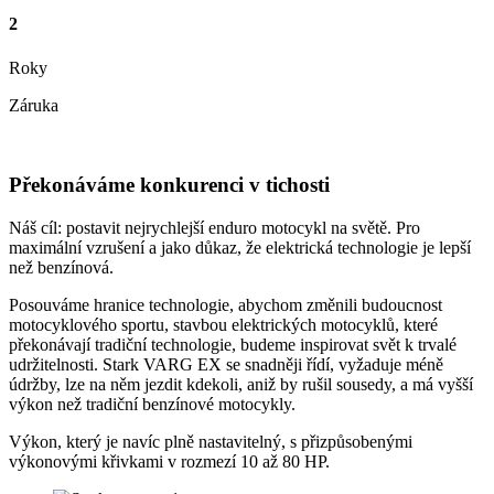
2
Roky
Záruka
Překonáváme konkurenci v tichosti
Náš cíl: postavit nejrychlejší enduro motocykl na světě. Pro
maximální vzrušení a jako důkaz, že elektrická technologie je lepší
než benzínová.
Posouváme hranice technologie, abychom změnili budoucnost
motocyklového sportu, stavbou elektrických motocyklů, které
překonávají tradiční technologie, budeme inspirovat svět k trvalé
udržitelnosti. Stark VARG EX se snadněji řídí, vyžaduje méně
údržby, lze na něm jezdit kdekoli, aniž by rušil sousedy, a má vyšší
výkon než tradiční benzínové motocykly.
Výkon, který je navíc plně nastavitelný, s přizpůsobenými
výkonovými křivkami v rozmezí 10 až 80 HP.