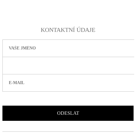
ceny jsou uvedeny vč. DPH
KONTAKTNÍ ÚDAJE
souhlasím se
zásadami zpracování osobích údajů
.