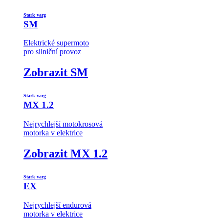
Stark varg
SM
Elektrické supermoto
pro silniční provoz
Zobrazit SM
Stark varg
MX 1.2
Nejrychlejší motokrosová
motorka v elektrice
Zobrazit MX 1.2
Stark varg
EX
Nejrychlejší endurová
motorka v elektrice