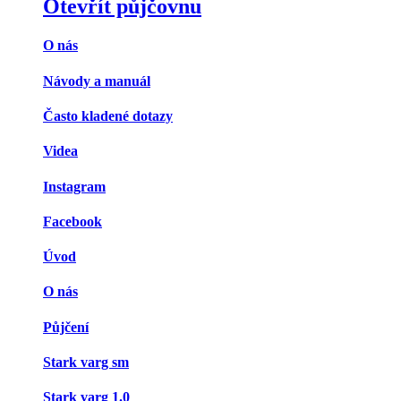
Otevřít půjčovnu
O nás
Návody a manuál
Často kladené dotazy
Videa
Instagram
Facebook
Úvod
O nás
Půjčení
Stark varg sm
Stark varg 1.0